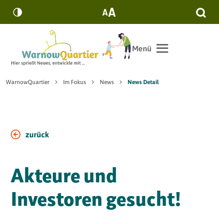
Zum Hauptinhalt springen
suc
Menü
Sie sind hier:
WarnowQuartier
Im Fokus
News
News Detail
zurück
Akteure und
Investoren gesucht!