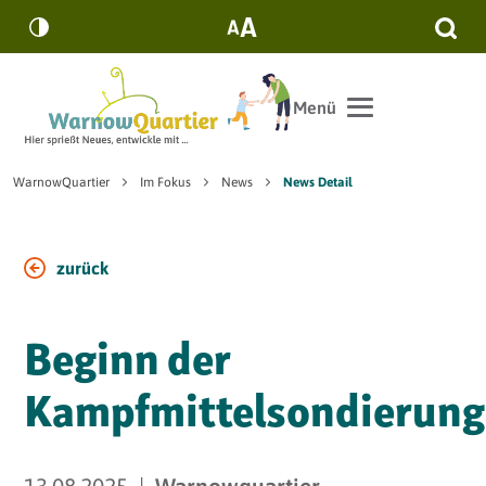
Zum Hauptinhalt springen
suc
Menü
Sie sind hier:
WarnowQuartier
Im Fokus
News
News Detail
zurück
Beginn der
Kampfmittelsondierung